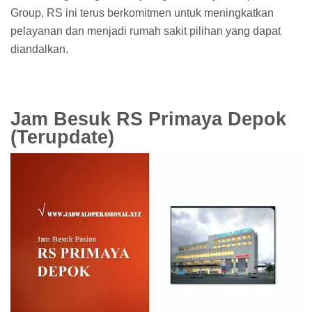
Group, RS ini terus berkomitmen untuk meningkatkan
pelayanan dan menjadi rumah sakit pilihan yang dapat
diandalkan.
Jam Besuk RS Primaya Depok
(Terupdate)