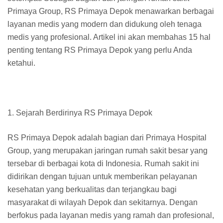
Primaya Group, RS Primaya Depok menawarkan berbagai
layanan medis yang modern dan didukung oleh tenaga
medis yang profesional. Artikel ini akan membahas 15 hal
penting tentang RS Primaya Depok yang perlu Anda
ketahui.
1. Sejarah Berdirinya RS Primaya Depok
RS Primaya Depok adalah bagian dari Primaya Hospital
Group, yang merupakan jaringan rumah sakit besar yang
tersebar di berbagai kota di Indonesia. Rumah sakit ini
didirikan dengan tujuan untuk memberikan pelayanan
kesehatan yang berkualitas dan terjangkau bagi
masyarakat di wilayah Depok dan sekitarnya. Dengan
berfokus pada layanan medis yang ramah dan profesional,