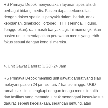
RS Primaya Depok menyediakan layanan spesialis di
berbagai bidang medis. Pasien dapat berkonsultasi
dengan dokter spesialis penyakit dalam, bedah, anak,
kebidanan, ginekologi, ortopedi, THT (Telinga, Hidung,
Tenggorokan), dan masih banyak lagi. Ini memungkinkan
pasien untuk mendapatkan perawatan medis yang lebih
fokus sesuai dengan kondisi mereka.
4. Unit Gawat Darurat (UGD) 24 Jam
RS Primaya Depok memiliki unit gawat darurat yang siap
melayani pasien 24 jam sehari, 7 hari seminggu. UGD
rumah sakit ini dilengkapi dengan tenaga medis terlatih
dan fasilitas yang memadai untuk menangani kasus-kasus
darurat, seperti kecelakaan, serangan jantung, atau