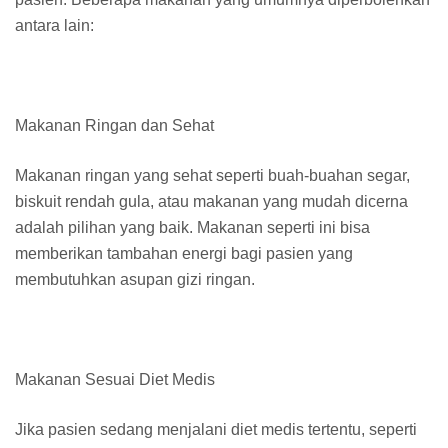
antara lain:
Makanan Ringan dan Sehat
Makanan ringan yang sehat seperti buah-buahan segar,
biskuit rendah gula, atau makanan yang mudah dicerna
adalah pilihan yang baik. Makanan seperti ini bisa
memberikan tambahan energi bagi pasien yang
membutuhkan asupan gizi ringan.
Makanan Sesuai Diet Medis
Jika pasien sedang menjalani diet medis tertentu, seperti