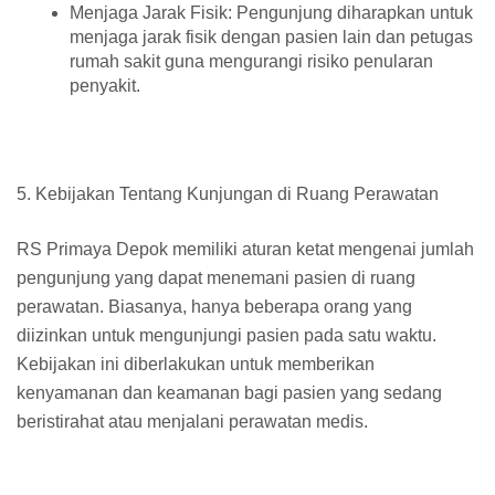
Menjaga Jarak Fisik: Pengunjung diharapkan untuk
menjaga jarak fisik dengan pasien lain dan petugas
rumah sakit guna mengurangi risiko penularan
penyakit.
5. Kebijakan Tentang Kunjungan di Ruang Perawatan
RS Primaya Depok memiliki aturan ketat mengenai jumlah
pengunjung yang dapat menemani pasien di ruang
perawatan. Biasanya, hanya beberapa orang yang
diizinkan untuk mengunjungi pasien pada satu waktu.
Kebijakan ini diberlakukan untuk memberikan
kenyamanan dan keamanan bagi pasien yang sedang
beristirahat atau menjalani perawatan medis.