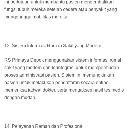
ini bertujuan untuk membantu pasien mengembalikan
fungsi tubuh mereka setelah cedera atau penyakit yang
mengganggu mobilitas mereka.
13. Sistem Informasi Rumah Sakit yang Modern
RS Primaya Depok menggunakan sistem informasi rumah
sakit yang modern dan terintegrasi untuk mempermudah
proses administrasi pasien. Sistem ini memungkinkan
pasien untuk melakukan pendaftaran secara online,
memeriksa jadwal dokter, serta mengakses hasil tes medis
dengan mudah.
14. Pelayanan Ramah dan Profesional