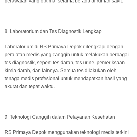
perawatan yang optimal selama berada di rumah sakit.
8. Laboratorium dan Tes Diagnostik Lengkap
Laboratorium di RS Primaya Depok dilengkapi dengan
peralatan medis yang canggih untuk melakukan berbagai
tes diagnostik, seperti tes darah, tes urine, pemeriksaan
kimia darah, dan lainnya. Semua tes dilakukan oleh
tenaga medis profesional untuk mendapatkan hasil yang
akurat dan tepat waktu.
9. Teknologi Canggih dalam Pelayanan Kesehatan
RS Primaya Depok menggunakan teknologi medis terkini