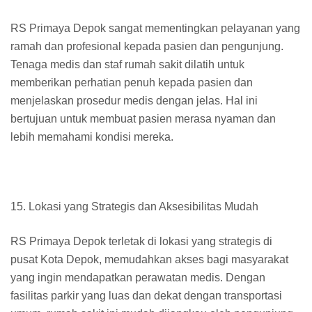
RS Primaya Depok sangat mementingkan pelayanan yang
ramah dan profesional kepada pasien dan pengunjung.
Tenaga medis dan staf rumah sakit dilatih untuk
memberikan perhatian penuh kepada pasien dan
menjelaskan prosedur medis dengan jelas. Hal ini
bertujuan untuk membuat pasien merasa nyaman dan
lebih memahami kondisi mereka.
15. Lokasi yang Strategis dan Aksesibilitas Mudah
RS Primaya Depok terletak di lokasi yang strategis di
pusat Kota Depok, memudahkan akses bagi masyarakat
yang ingin mendapatkan perawatan medis. Dengan
fasilitas parkir yang luas dan dekat dengan transportasi