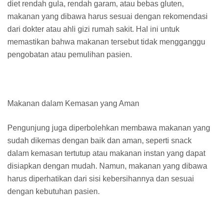
diet rendah gula, rendah garam, atau bebas gluten,
makanan yang dibawa harus sesuai dengan rekomendasi
dari dokter atau ahli gizi rumah sakit. Hal ini untuk
memastikan bahwa makanan tersebut tidak mengganggu
pengobatan atau pemulihan pasien.
Makanan dalam Kemasan yang Aman
Pengunjung juga diperbolehkan membawa makanan yang
sudah dikemas dengan baik dan aman, seperti snack
dalam kemasan tertutup atau makanan instan yang dapat
disiapkan dengan mudah. Namun, makanan yang dibawa
harus diperhatikan dari sisi kebersihannya dan sesuai
dengan kebutuhan pasien.