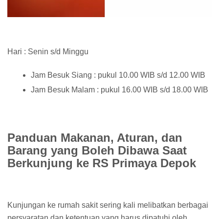
Hari : Senin s/d Minggu
Jam Besuk Siang : pukul 10.00 WIB s/d 12.00 WIB
Jam Besuk Malam : pukul 16.00 WIB s/d 18.00 WIB
Panduan Makanan, Aturan, dan
Barang yang Boleh Dibawa Saat
Berkunjung ke RS Primaya Depok
Kunjungan ke rumah sakit sering kali melibatkan berbagai
persyaratan dan ketentuan yang harus dipatuhi oleh