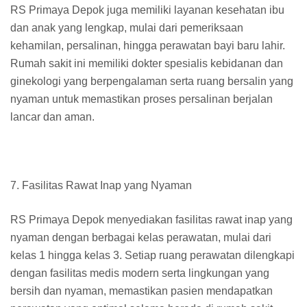
RS Primaya Depok juga memiliki layanan kesehatan ibu
dan anak yang lengkap, mulai dari pemeriksaan
kehamilan, persalinan, hingga perawatan bayi baru lahir.
Rumah sakit ini memiliki dokter spesialis kebidanan dan
ginekologi yang berpengalaman serta ruang bersalin yang
nyaman untuk memastikan proses persalinan berjalan
lancar dan aman.
7. Fasilitas Rawat Inap yang Nyaman
RS Primaya Depok menyediakan fasilitas rawat inap yang
nyaman dengan berbagai kelas perawatan, mulai dari
kelas 1 hingga kelas 3. Setiap ruang perawatan dilengkapi
dengan fasilitas medis modern serta lingkungan yang
bersih dan nyaman, memastikan pasien mendapatkan