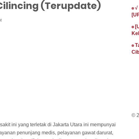
ilincing (Terupdate)
√
[U
t
[
Ke
T
Cib
© 
akit ini yang terletak di Jakarta Utara ini mempunyai
layanan penunjang medis, pelayanan gawat darurat,