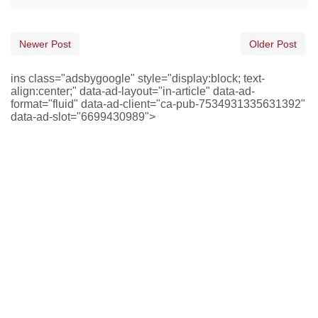
Newer Post
Older Post
ins class="adsbygoogle" style="display:block; text-
align:center;" data-ad-layout="in-article" data-ad-
format="fluid" data-ad-client="ca-pub-7534931335631392"
data-ad-slot="6699430989">