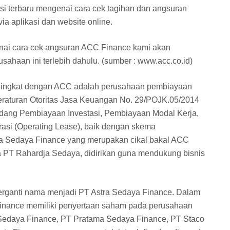
si terbaru mengenai cara cek tagihan dan angsuran
a aplikasi dan website online.
ai cara cek angsuran ACC Finance kami akan
usahaan ini terlebih dahulu. (sumber : www.acc.co.id)
i singkat dengan ACC adalah perusahaan pembiayaan
Peraturan Otoritas Jasa Keuangan No. 29/POJK.05/2014
dang Pembiayaan Investasi, Pembiayaan Modal Kerja,
si (Operating Lease), baik dengan skema
ra Sedaya Finance yang merupakan cikal bakal ACC
a PT Rahardja Sedaya, didirikan guna mendukung bisnis
erganti nama menjadi PT Astra Sedaya Finance. Dalam
inance memiliki penyertaan saham pada perusahaan
 Sedaya Finance, PT Pratama Sedaya Finance, PT Staco