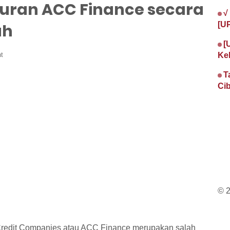
suran ACC Finance secara
√
[U
ah
[
t
Ke
T
Cib
© 
 Credit Companies atau ACC Finance merupakan salah