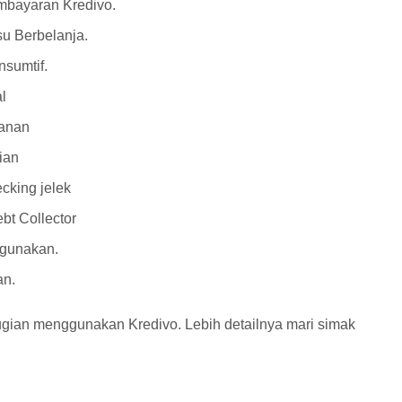
mbayaran Kredivo.
u Berbelanja.
nsumtif.
l
lanan
ian
cking jelek
bt Collector
 gunakan.
an.
erugian menggunakan Kredivo. Lebih detailnya mari simak