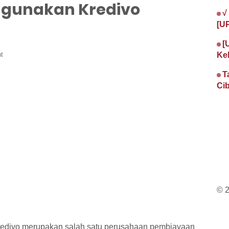
ggunakan Kredivo
√
[U
[
t
Ke
T
Cib
© 
redivo merupakan salah satu perusahaan pembiayaan