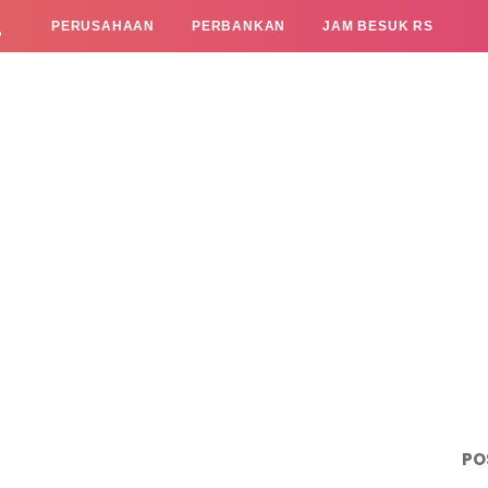
L
PERUSAHAAN
PERBANKAN
JAM BESUK RS
PO