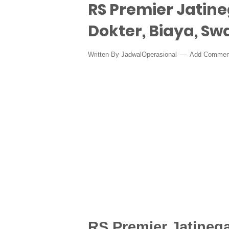
RS Premier Jatine
Dokter, Biaya, Sw
Written By
JadwalOperasional
Add Commen
RS Premier Jatineg