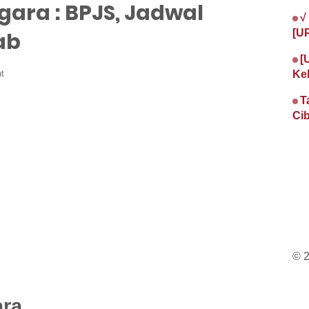
gara : BPJS, Jadwal
√
[U
ab
[
t
Ke
T
Cib
© 
ara