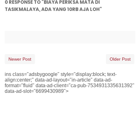
0 RESPONSE TO "BIAYA PERIKSA MATA DI
TASIKMALAYA, ADA YANG 10RB AJA LOH"
Newer Post
Older Post
ins class="adsbygoogle" style="display:block; text-
align:center;" data-ad-layout="in-article" data-ad-
format="fluid" data-ad-client="ca-pub-7534931335631392"
data-ad-slot="6699430989">