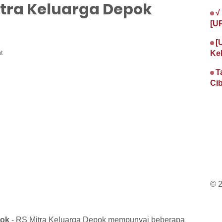
itra Keluarga Depok
√
[U
[
t
Ke
T
Cib
© 
pok
- RS Mitra Keluarga Depok mempunyai beberapa