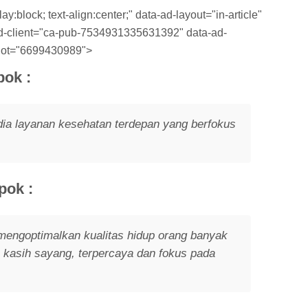
y:block; text-align:center;" data-ad-layout="in-article"
-ad-client="ca-pub-7534931335631392" data-ad-
lot="6699430989">
pok :
ia layanan kesehatan terdepan yang berfokus
pok :
engoptimalkan kualitas hidup orang banyak
kasih sayang, terpercaya dan fokus pada