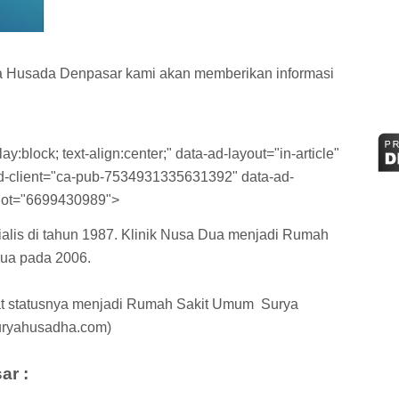
 Husada Denpasar kami akan memberikan informasi
y:block; text-align:center;" data-ad-layout="in-article"
-ad-client="ca-pub-7534931335631392" data-ad-
lot="6699430989">
sialis di tahun 1987. Klinik Nusa Dua menjadi Rumah
Dua pada 2006.
at statusnya menjadi Rumah Sakit Umum Surya
uryahusadha.com)
ar :