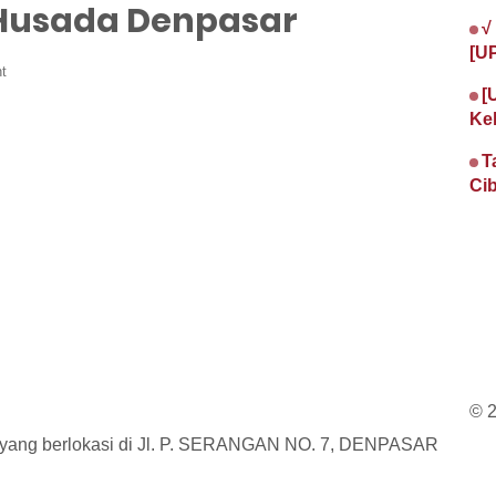
 Husada Denpasar
√
[U
t
[
Ke
T
Cib
© 
 yang berlokasi di Jl. P. SERANGAN NO. 7, DENPASAR