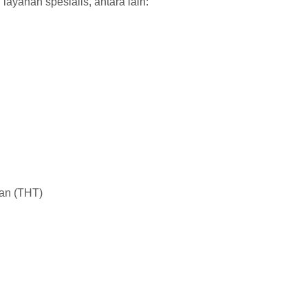
ayanan spesialis, antara lain:
kan (THT)