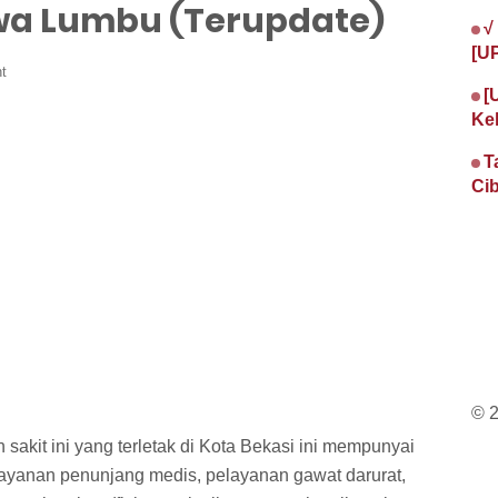
wa Lumbu (Terupdate)
√
[U
t
[
Ke
T
Cib
© 
sakit ini yang terletak di Kota Bekasi ini mempunyai
layanan penunjang medis, pelayanan gawat darurat,