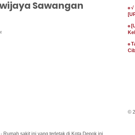
awijaya Sawangan
√
[U
[
t
Ke
T
Cib
© 
- Rumah sakit ini yang terletak di Kota Depok ini