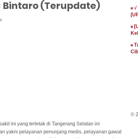
 Bintaro (Terupdate)
√
[U
t
[
Ke
T
Cib
© 
kit ini yang terletak di Tangerang Selatan ini
nan yakni pelayanan penunjang medis, pelayanan gawat