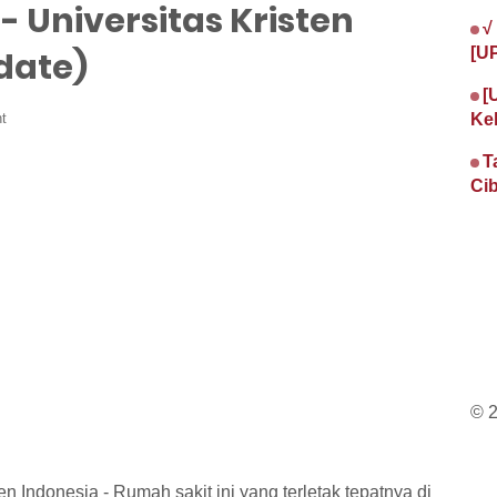
- Universitas Kristen
√
[U
date)
[
t
Ke
T
Cib
© 
en Indonesia - Rumah sakit ini yang terletak tepatnya di