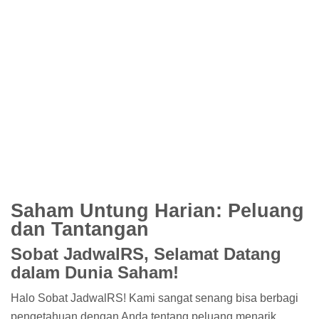
Saham Untung Harian: Peluang
dan Tantangan
Sobat JadwalRS, Selamat Datang
dalam Dunia Saham!
Halo Sobat JadwalRS! Kami sangat senang bisa berbagi
pengetahuan dengan Anda tentang peluang menarik