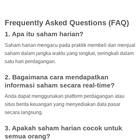
Frequently Asked Questions (FAQ)
1. Apa itu saham harian?
Saham harian mengacu pada praktik membeli dan menjual
saham dalam jangka waktu yang singkat, seringkali dalam
satu hari perdagangan.
2. Bagaimana cara mendapatkan
informasi saham secara real-time?
Anda dapat menggunakan platform perdagangan atau
situs berita keuangan yang menyediakan data pasar
secara langsung.
3. Apakah saham harian cocok untuk
semua orang?