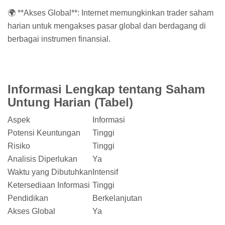
🌍 **Akses Global**: Internet memungkinkan trader saham
harian untuk mengakses pasar global dan berdagang di
berbagai instrumen finansial.
Informasi Lengkap tentang Saham
Untung Harian (Tabel)
Aspek
Informasi
Potensi Keuntungan
Tinggi
Risiko
Tinggi
Analisis Diperlukan
Ya
Waktu yang Dibutuhkan
Intensif
Ketersediaan Informasi
Tinggi
Pendidikan
Berkelanjutan
Akses Global
Ya