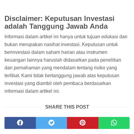
Disclaimer: Keputusan Investasi
adalah Tanggung Jawab Anda
Informasi dalam artikel ini hanya untuk tujuan edukasi dan
bukan merupakan nasihat investasi. Keputusan untuk
berinvestasi dalam saham harian atau instrumen
keuangan lainnya haruslah didasarkan pada penelitian
dan pemahaman yang mendalam tentang risiko yang
terlibat. Kami tidak bertanggung jawab atas keputusan
investasi yang diambil oleh pembaca berdasarkan
informasi dalam artikel ini.
SHARE THIS POST