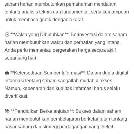
saham harian membutuhkan pemahaman mendalam
tentang analisis teknis dan fundamental, serta kemampuan
untuk membaca grafik dengan akurat.
🕒 **Waktu yang Dibutuhkan**: Berinvestasi dalam saham
harian membutuhkan waktu dan perhatian yang intens.
Anda perlu memantau pergerakan harga secara aktif
sepanjang hari.
💼 **Ketersediaan Sumber Informasi**: Dalam dunia digital,
informasi tentang saham sangatlah mudah diakses.
Namun, kebenaran dan kualitas informasi harus selalu
diverifikasi.
📚 **Pendidikan Berkelanjutan**: Sukses dalam saham
harian membutuhkan pembelajaran berkelanjutan tentang
pasar saham dan strategi perdagangan yang efektif.