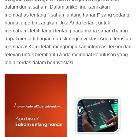
dalam dunia saham. Dalam artikel ini, kami akan
membahas tentang "{saham untung harian}" yang sedang
hangat diperbincangkan. Jika Anda tertarik untuk
memahami lebih lanjut tentang bagaimana saham harian
dapat menjadi bagian dari strategi investasi Anda, teruslah
membaca! Kami telah mengumpulkan informasi terkini dan
relevan untuk membantu Anda membuat keputusan yang
lebih cerdas dalam berinvestasi.