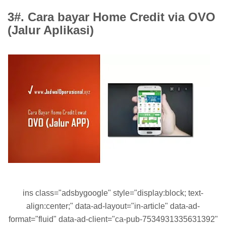
3#. Cara bayar Home Credit via OVO
(Jalur Aplikasi)
ins class="adsbygoogle" style="display:block; text-
align:center;" data-ad-layout="in-article" data-ad-
format="fluid" data-ad-client="ca-pub-7534931335631392"