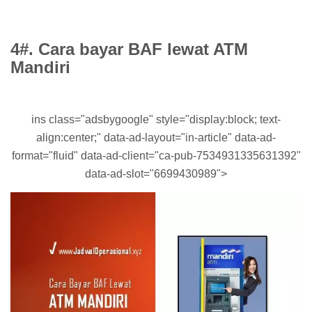
4#. Cara bayar BAF lewat ATM
Mandiri
ins class="adsbygoogle" style="display:block; text-
align:center;" data-ad-layout="in-article" data-ad-
format="fluid" data-ad-client="ca-pub-7534931335631392"
data-ad-slot="6699430989">