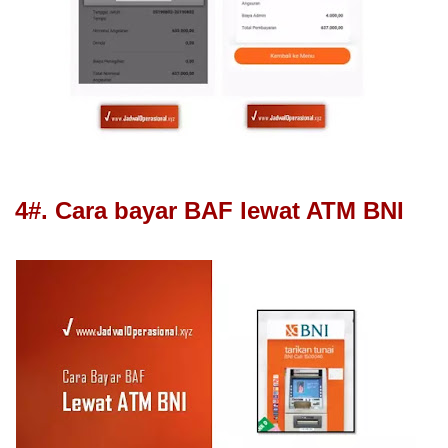
4#. Cara bayar BAF lewat ATM BNI