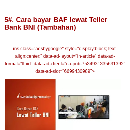
5#. Cara bayar BAF lewat Teller
Bank BNI (Tambahan)
ins class="adsbygoogle" style="display:block; text-
align:center;" data-ad-layout="in-article" data-ad-
format="fluid" data-ad-client="ca-pub-7534931335631392"
data-ad-slot="6699430989">