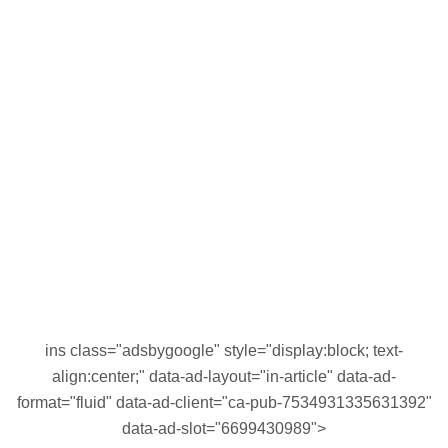
ins class="adsbygoogle" style="display:block; text-
align:center;" data-ad-layout="in-article" data-ad-
format="fluid" data-ad-client="ca-pub-7534931335631392"
data-ad-slot="6699430989">