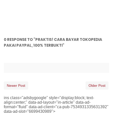
0 RESPONSE TO "PRAKTIS! CARA BAYAR TOKOPEDIA
PAKAI PAYPAL, 100% TERBUKTI"
Newer Post
Older Post
ins class="adsbygoogle" style="display:block; text-
align:center;" data-ad-layout="in-article" data-ad-
format="fluid" data-ad-client="ca-pub-7534931335631392"
data-ad-slot="6699430989">