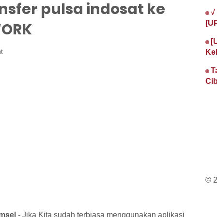
nsfer pulsa indosat ke
√
[U
WORK
[
t
Ke
T
Cib
© 
omsel
- Jika Kita sudah terbiasa menggunakan aplikasi