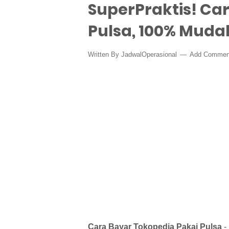
SuperPraktis! Ca
Pulsa, 100% Muda
Written By
JadwalOperasional
Add Commen
Cara Bayar Tokopedia Pakai Pulsa
-