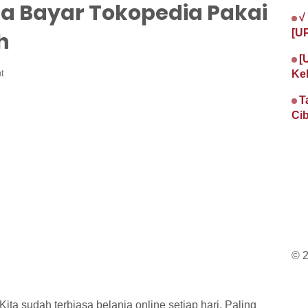
ra Bayar Tokopedia Pakai
√
[U
h
[
t
Ke
T
Cib
© 
 Kita sudah terbiasa belanja online setiap hari. Paling