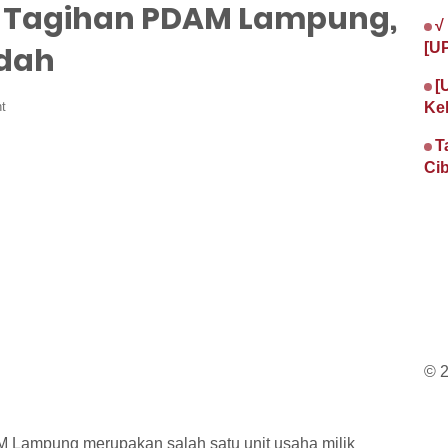
ek Tagihan PDAM Lampung,
√
[U
udah
[
t
Ke
T
Cib
© 
 Lampung merupakan salah satu unit usaha milik