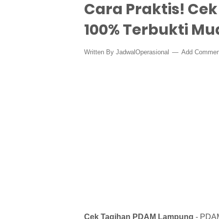
Cara Praktis! C
100% Terbukti M
Written By
JadwalOperasional
Add Commen
Cek Tagihan PDAM Lampung
- PDAM