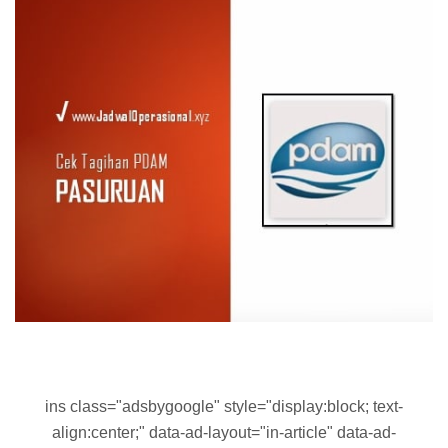
ins class="adsbygoogle" style="display:block; text-
align:center;" data-ad-layout="in-article" data-ad-