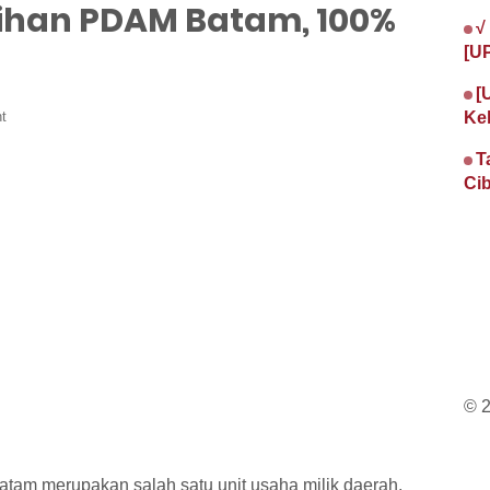
ihan PDAM Batam, 100%
√
[U
[
t
Ke
T
Cib
© 
tam merupakan salah satu unit usaha milik daerah,