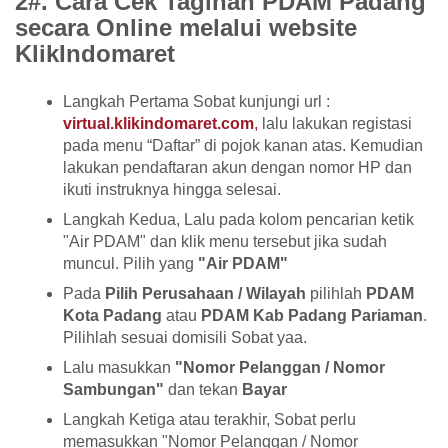
2#. Cara Cek Tagihan PDAM Padang
secara Online melalui website
KlikIndomaret
Langkah Pertama Sobat kunjungi url :
virtual.klikindomaret.com
,
lalu lakukan registasi
pada menu “Daftar” di pojok kanan atas. Kemudian
lakukan pendaftaran akun dengan nomor HP dan
ikuti instruknya hingga selesai.
Langkah Kedua, Lalu pada kolom pencarian ketik
"Air PDAM" dan klik menu tersebut jika sudah
muncul. Pilih yang
"Air PDAM"
Pada
Pilih Perusahaan / Wilayah
pilihlah
PDAM
Kota Padang
atau
PDAM Kab Padang Pariaman
.
Pilihlah sesuai domisili Sobat yaa.
Lalu masukkan
"Nomor Pelanggan / Nomor
Sambungan"
dan tekan
Bayar
Langkah Ketiga atau terakhir, Sobat perlu
memasukkan "Nomor Pelanggan / Nomor