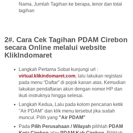
Nama, Jumlah Tagihan ke berapa, tenor dan total
tagihan
2#. Cara Cek Tagihan PDAM Cirebon
secara Online melalui website
KlikIndomaret
Langkah Pertama Sobat kunjungi url :
virtual.klikindomaret.com
,
lalu lakukan registasi
pada menu “Daftar” di pojok kanan atas. Kemudian
lakukan pendaftaran akun dengan nomor HP dan
ikuti instruknya hingga selesai.
Langkah Kedua, Lalu pada kolom pencarian ketik
"Air PDAM" dan klik menu tersebut jika sudah
muncul. Pilih yang
"Air PDAM"
Pada
Pilih Perusahaan / Wilayah
pilihlah
PDAM
Kota Cirebon
atau
PDAM Kab Cirebon
. Pilihlah