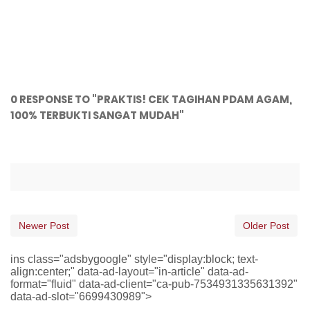
0 RESPONSE TO "PRAKTIS! CEK TAGIHAN PDAM AGAM,
100% TERBUKTI SANGAT MUDAH"
Newer Post
Older Post
ins class="adsbygoogle" style="display:block; text-
align:center;" data-ad-layout="in-article" data-ad-
format="fluid" data-ad-client="ca-pub-7534931335631392"
data-ad-slot="6699430989">