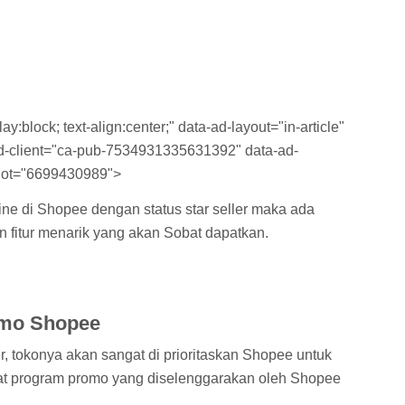
y:block; text-align:center;" data-ad-layout="in-article"
-ad-client="ca-pub-7534931335631392" data-ad-
lot="6699430989">
ne di Shopee dengan status star seller maka ada
fitur menarik yang akan Sobat dapatkan.
omo Shopee
er, tokonya akan sangat di prioritaskan Shopee untuk
at program promo yang diselenggarakan oleh Shopee