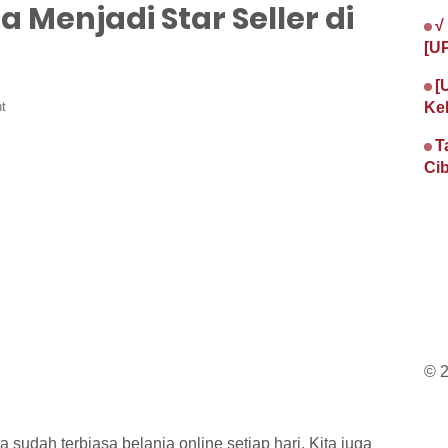
a Menjadi Star Seller di
√
[U
[
t
Ke
T
Cib
© 
ta sudah terbiasa belanja online setiap hari. Kita juga