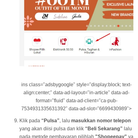
ins class="adsbygoogle" style="display:block; text-
align:center;" data-ad-layout="in-article" data-ad-
format="fluid" data-ad-client="ca-pub-
7534931335631392" data-ad-slot="6699430989">
Klik pada
“Pulsa”
, lalu
masukkan nomor telepon
yang akan diisi pulsa dan klik
“Beli Sekarang”
lalu
pada metode pembayaran pilihlah
"Shopeepay"
ya