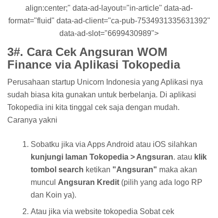
align:center;" data-ad-layout="in-article" data-ad-
format="fluid" data-ad-client="ca-pub-7534931335631392"
data-ad-slot="6699430989">
3#. Cara Cek Angsuran WOM
Finance via Aplikasi Tokopedia
Perusahaan startup Unicorn Indonesia yang Aplikasi nya
sudah biasa kita gunakan untuk berbelanja. Di aplikasi
Tokopedia ini kita tinggal cek saja dengan mudah.
Caranya yakni
Sobatku jika via Apps Android atau iOS silahkan
kunjungi laman Tokopedia > Angsuran
. atau
klik
tombol search
ketikan
"Angsuran"
maka akan
muncul
Angsuran Kredit
(pilih yang ada logo RP
dan Koin ya).
Atau jika via website tokopedia Sobat cek