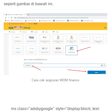
seperti gambar di bawah ini.
Cara cek angsuran WOM finance
ins class="adsbygoogle" style="display:block; text-