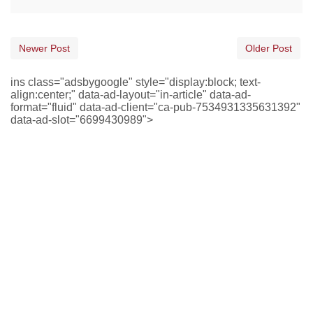
Newer Post
Older Post
ins class="adsbygoogle" style="display:block; text-
align:center;" data-ad-layout="in-article" data-ad-
format="fluid" data-ad-client="ca-pub-7534931335631392"
data-ad-slot="6699430989">