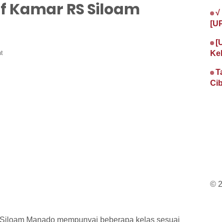
if Kamar RS Siloam
√
[U
[
t
Ke
T
Cib
© 
Siloam Manado mempunyai beberapa kelas sesuai