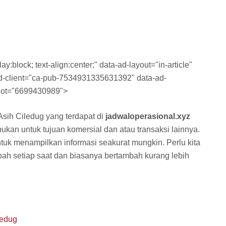
y:block; text-align:center;" data-ad-layout="in-article"
-ad-client="ca-pub-7534931335631392" data-ad-
lot="6699430989">
Asih Ciledug yang terdapat di
jadwaloperasional.xyz
bukan untuk tujuan komersial dan atau transaksi lainnya.
tuk menampilkan informasi seakurat mungkin. Perlu kita
bah setiap saat dan biasanya bertambah kurang lebih
ledug