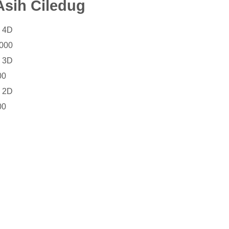
Asih Ciledug
i 4D
.000
i 3D
00
i 2D
00