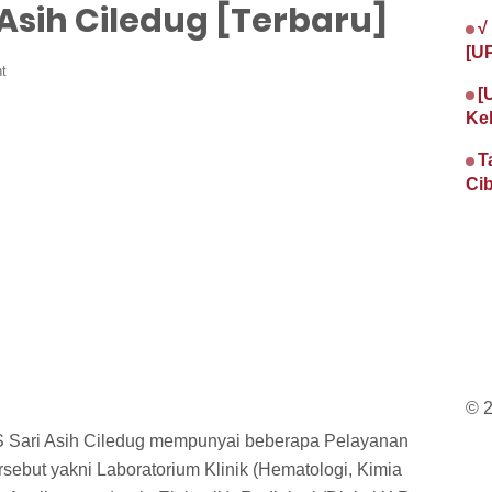
 Asih Ciledug [Terbaru]
√
[U
t
[
Ke
T
Cib
© 
 Sari Asih Ciledug mempunyai beberapa Pelayanan
sebut yakni Laboratorium Klinik (Hematologi, Kimia