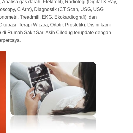
 Analisa gas darah, Elektrolit), Radiologi (Digital X Ray,
roscopy, C Arm), Diagnostik (CT Scan, USG, USG
onometri, Treadmill, EKG, Ekokardiografi), dan
Okupasi, Terapi Wicara, Ortotik Prostetik). Disini kami
di Rumah Sakit Sari Asih Ciledug terupdate dengan
erpercaya.