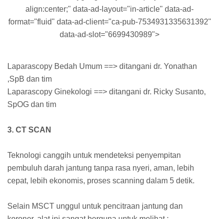
align:center;" data-ad-layout="in-article" data-ad-
format="fluid" data-ad-client="ca-pub-7534931335631392"
data-ad-slot="6699430989">
Laparascopy Bedah Umum ==> ditangani dr. Yonathan
,SpB dan tim
Laparascopy Ginekologi ==> ditangani dr. Ricky Susanto,
SpOG dan tim
3. CT SCAN
Teknologi canggih untuk mendeteksi penyempitan
pembuluh darah jantung tanpa rasa nyeri, aman, lebih
cepat, lebih ekonomis, proses scanning dalam 5 detik.
Selain MSCT unggul untuk pencitraan jantung dan
koroner, alat ini sangat berguna untuk melihat :