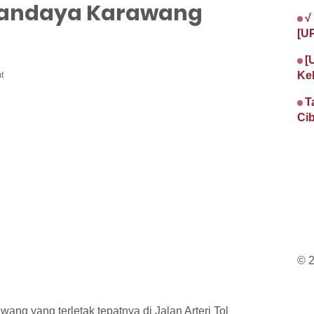
Mandaya Karawang
√
[U
[
t
Ke
T
Cib
© 
g yang terletak tepatnya di Jalan Arteri Tol