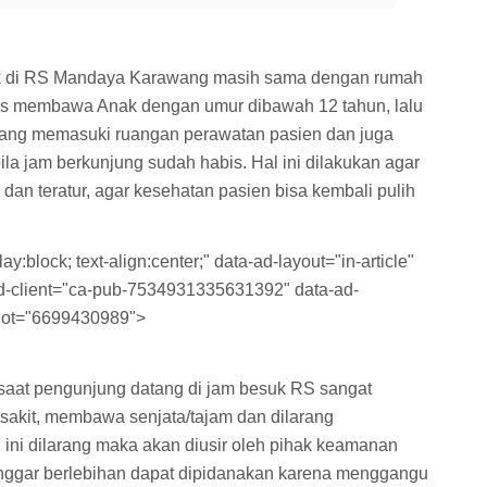
uk di RS Mandaya Karawang masih sama dengan rumah
eras membawa Anak dengan umur dibawah 12 tahun, lalu
 yang memasuki ruangan perawatan pasien dan juga
a jam berkunjung sudah habis. Hal ini dilakukan agar
 dan teratur, agar kesehatan pasien bisa kembali pulih
y:block; text-align:center;" data-ad-layout="in-article"
-ad-client="ca-pub-7534931335631392" data-ad-
lot="6699430989">
 saat pengunjung datang di jam besuk RS sangat
 sakit, membawa senjata/tajam dan dilarang
 ini dilarang maka akan diusir oleh pihak keamanan
langgar berlebihan dapat dipidanakan karena menggangu