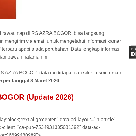
i rawat inap di RS AZRA BOGOR, bisa langsung
n mengirim via email untuk mengetahui informasi kamar
if terbaru apabila ada perubahan. Data lengkap informasi
an bawah halaman ini.
S AZRA BOGOR, data ini didapat dari situs resmi rumah
 per tanggal 8 Maret 2026
.
BOGOR (Update 2026)
y:block; text-align:center;" data-ad-layout="in-article"
-ad-client="ca-pub-7534931335631392" data-ad-
lot="6699430989">