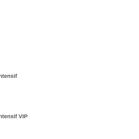
tensif
tensif VIP