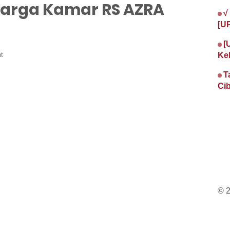
Harga Kamar RS AZRA
√
[U
[
t
Ke
T
Cib
© 