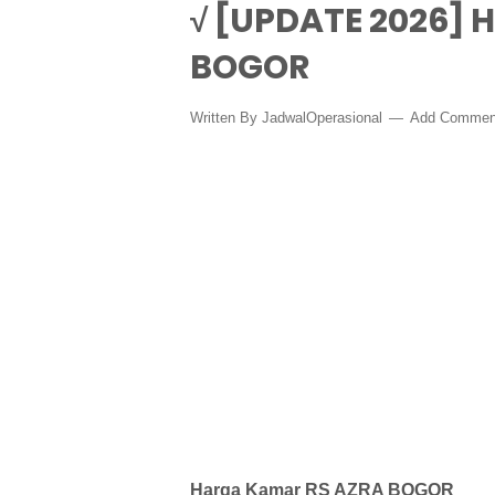
√ [UPDATE 2026] 
BOGOR
Written By
JadwalOperasional
Add Commen
Harga Kamar RS AZRA BOGOR