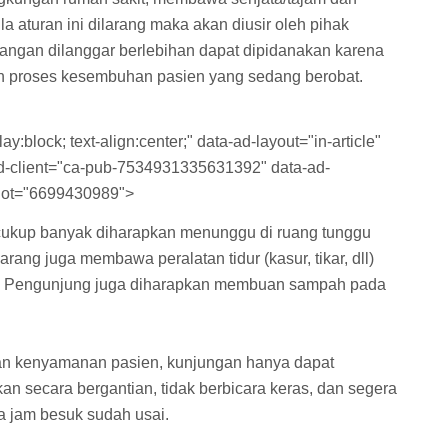
a aturan ini dilarang maka akan diusir oleh pihak
rangan dilanggar berlebihan dapat dipidanakan karena
 proses kesembuhan pasien yang sedang berobat.
y:block; text-align:center;" data-ad-layout="in-article"
-ad-client="ca-pub-7534931335631392" data-ad-
lot="6699430989">
 cukup banyak diharapkan menunggu di ruang tunggu
rang juga membawa peralatan tidur (kasur, tikar, dll)
n. Pengunjung juga diharapkan membuan sampah pada
gan kenyamanan pasien, kunjungan hanya dapat
an secara bergantian, tidak berbicara keras, dan segera
a jam besuk sudah usai.