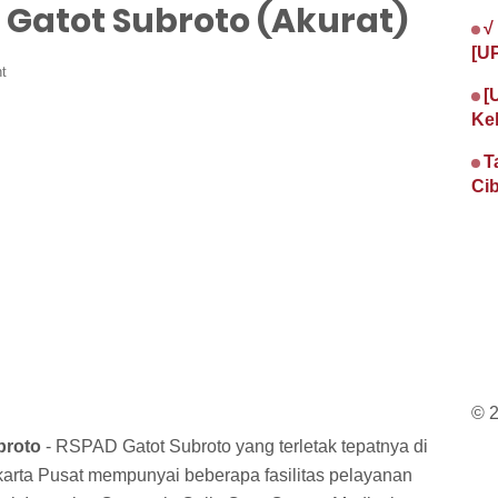
Gatot Subroto (Akurat)
√
[U
t
[
Ke
T
Cib
© 
broto
- RSPAD Gatot Subroto yang terletak tepatnya di
arta Pusat mempunyai beberapa fasilitas pelayanan