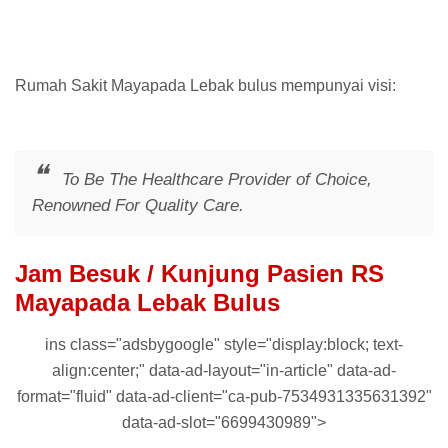
Rumah Sakit Mayapada Lebak bulus mempunyai visi:
To Be The Healthcare Provider of Choice,
Renowned For Quality Care.
Jam Besuk / Kunjung Pasien RS
Mayapada Lebak Bulus
ins class="adsbygoogle" style="display:block; text-
align:center;" data-ad-layout="in-article" data-ad-
format="fluid" data-ad-client="ca-pub-7534931335631392"
data-ad-slot="6699430989">