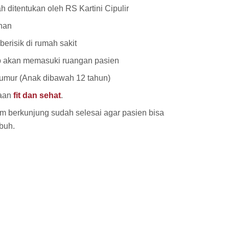
 ditentukan oleh RS Kartini Cipulir
han
risik di rumah sakit
ap akan memasuki ruangan pasien
mur (Anak dibawah 12 tahun)
daan
fit dan sehat
.
m berkunjung sudah selesai agar pasien bisa
mbuh.