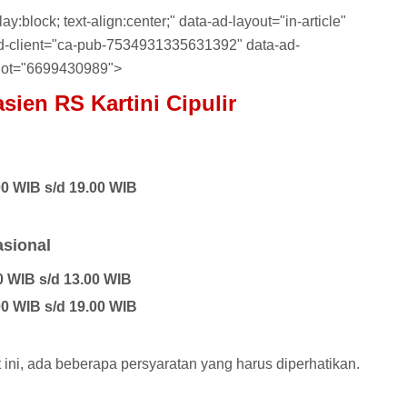
y:block; text-align:center;" data-ad-layout="in-article"
-ad-client="ca-pub-7534931335631392" data-ad-
lot="6699430989">
ien RS Kartini Cipulir
0 WIB s/d 19.00 WIB
asional
0 WIB s/d 13.00 WIB
0 WIB s/d 19.00 WIB
ini, ada beberapa persyaratan yang harus diperhatikan.