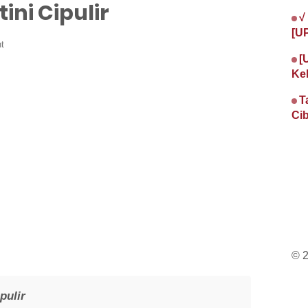
ini Cipulir
√
[U
t
[
Ke
T
Cib
© 
pulir