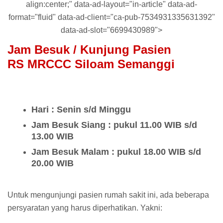
align:center;" data-ad-layout="in-article" data-ad-
format="fluid" data-ad-client="ca-pub-7534931335631392"
data-ad-slot="6699430989">
Jam Besuk / Kunjung Pasien
RS
MRCCC Siloam Semanggi
Hari : Senin s/d Minggu
Jam Besuk Siang : pukul 11.00 WIB s/d
13.00 WIB
Jam Besuk Malam : pukul 18.00 WIB s/d
20.00 WIB
Untuk mengunjungi pasien rumah sakit ini, ada beberapa
persyaratan yang harus diperhatikan. Yakni: