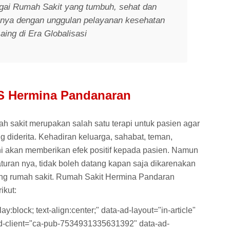
ai Rumah Sakit yang tumbuh, sehat dan
nnya dengan unggulan pelayanan kesehatan
ing di Era Globalisasi
S Hermina Pandanaran
h sakit merupakan salah satu terapi untuk pasien agar
g diderita. Kehadiran keluarga, sahabat, teman,
hi akan memberikan efek positif kepada pasien. Namun
turan nya, tidak boleh datang kapan saja dikarenakan
ing rumah sakit. Rumah Sakit Hermina Pandaran
ikut:
y:block; text-align:center;" data-ad-layout="in-article"
-ad-client="ca-pub-7534931335631392" data-ad-