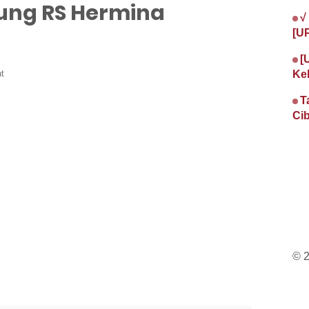
ung RS Hermina
√
[U
[
t
Ke
T
Cib
© 