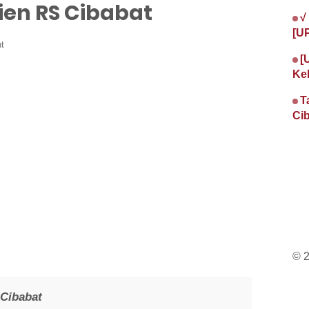
en RS Cibabat
√
[U
t
[
Ke
T
Cib
© 
Cibabat