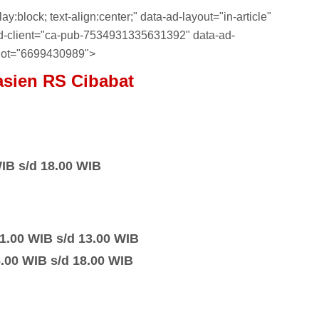
y:block; text-align:center;" data-ad-layout="in-article"
-ad-client="ca-pub-7534931335631392" data-ad-
lot="6699430989">
sien RS Cibabat
WIB s/d 18.00 WIB
1.00 WIB s/d 13.00 WIB
6.00 WIB s/d 18.00 WIB