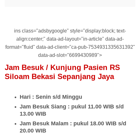
ins class="adsbygoogle" style="display:block; text-
align:center;" data-ad-layout="in-article" data-ad-
format="fluid" data-ad-client="ca-pub-7534931335631392"
data-ad-slot="6699430989">
Jam Besuk / Kunjung Pasien RS
Siloam Bekasi Sepanjang Jaya
Hari : Senin s/d Minggu
Jam Besuk Siang : pukul 11.00 WIB s/d
13.00 WIB
Jam Besuk Malam : pukul 18.00 WIB s/d
20.00 WIB