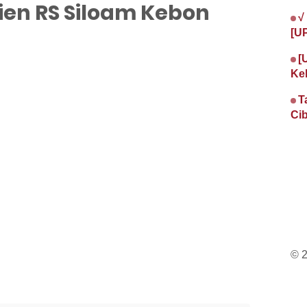
en RS Siloam Kebon
√
[U
[
Ke
T
Cib
© 