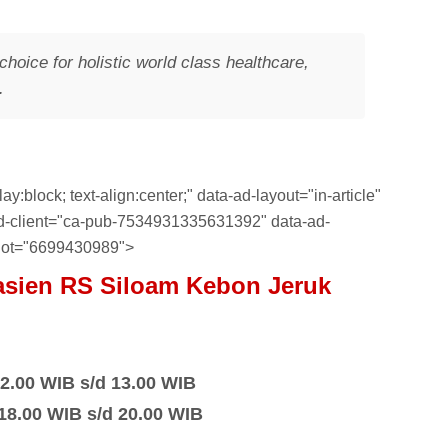
choice for holistic world class healthcare,
.
y:block; text-align:center;" data-ad-layout="in-article"
-ad-client="ca-pub-7534931335631392" data-ad-
lot="6699430989">
asien RS
Siloam Kebon Jeruk
2.00 WIB s/d 13.00 WIB
18.00 WIB s/d 20.00 WIB