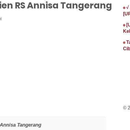
ien RS Annisa Tangerang
√
[U
t
[
Ke
T
Cib
© 
 Annisa Tangerang