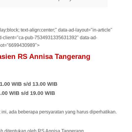
y:block; text-align:center;" data-ad-layout="in-article"
-ad-client="ca-pub-7534931335631392" data-ad-
lot="6699430989">
asien RS
Annisa Tangerang
1.00 WIB s/d 13.00 WIB
7.00 WIB s/d 19.00 WIB
ini, ada beberapa persyaratan yang harus diperhatikan.
h ditentukan oleh RS Annisa Tangerang