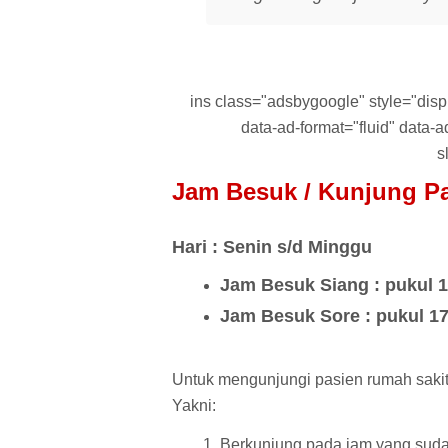
ins class="adsbygoogle" style="displa
data-ad-format="fluid" data
s
Jam Besuk / Kunjung P
Hari : Senin s/d Minggu
Jam Besuk Siang : pukul 1
Jam Besuk Sore : pukul 1
Untuk mengunjungi pasien rumah sakit 
Yakni:
Berkunjung pada jam yang suda